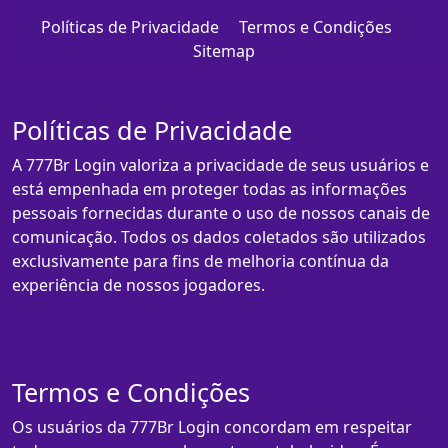
Políticas de Privacidade
Termos e Condições
Sitemap
Políticas de Privacidade
A 777Br Login valoriza a privacidade de seus usuários e
está empenhada em proteger todas as informações
pessoais fornecidas durante o uso de nossos canais de
comunicação. Todos os dados coletados são utilizados
exclusivamente para fins de melhoria contínua da
experiência de nossos jogadores.
Termos e Condições
Os usuários da 777Br Login concordam em respeitar