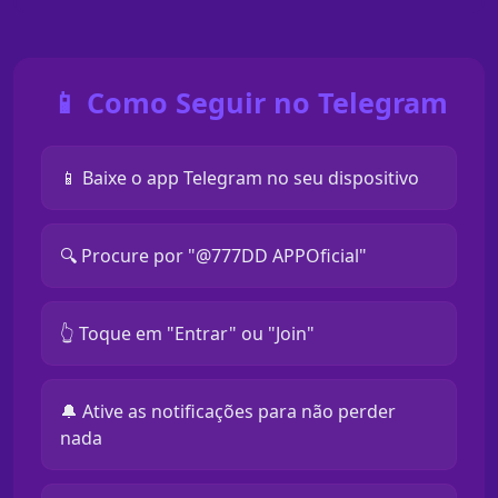
📱 Como Seguir no Telegram
📱 Baixe o app Telegram no seu dispositivo
🔍 Procure por "@777DD APPOficial"
👆 Toque em "Entrar" ou "Join"
🔔 Ative as notificações para não perder
nada