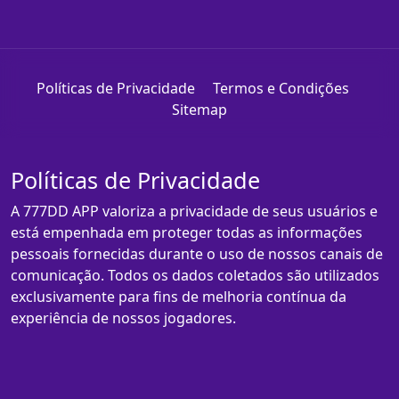
Políticas de Privacidade
Termos e Condições
Sitemap
Políticas de Privacidade
A 777DD APP valoriza a privacidade de seus usuários e
está empenhada em proteger todas as informações
pessoais fornecidas durante o uso de nossos canais de
comunicação. Todos os dados coletados são utilizados
exclusivamente para fins de melhoria contínua da
experiência de nossos jogadores.