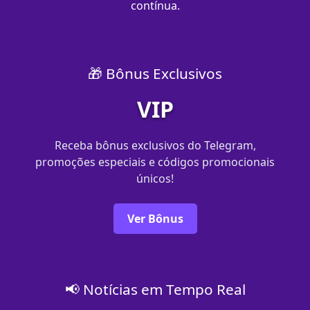
contínua.
🎁 Bônus Exclusivos
VIP
Receba bônus exclusivos do Telegram,
promoções especiais e códigos promocionais
únicos!
Ver Bônus
📢 Notícias em Tempo Real