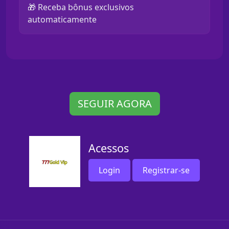
🎁 Receba bônus exclusivos
automaticamente
SEGUIR AGORA
Acessos
Login
Registrar-se