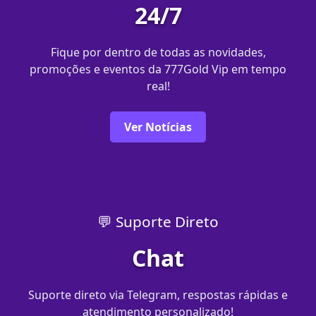
24/7
Fique por dentro de todas as novidades,
promoções e eventos da 777Gold Vip em tempo
real!
Ver Notícias
💬 Suporte Direto
Chat
Suporte direto via Telegram, respostas rápidas e
atendimento personalizado!