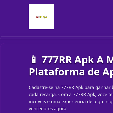
📱 777RR Apk A 
Plataforma de A
Cadastre-se na 777RR Apk para ganhar 
cada recarga. Com a 777RR Apk, você t
incríveis e uma experiência de jogo inig
vencedores agora!