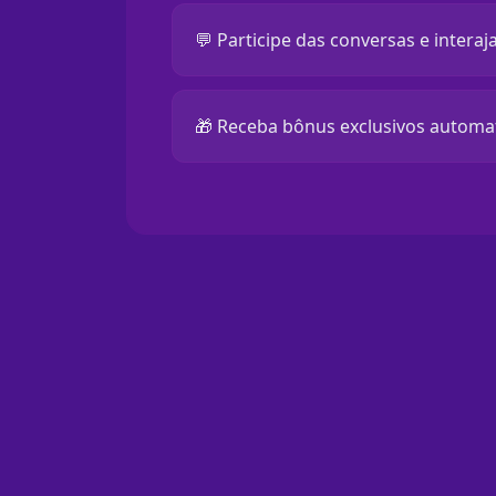
💬 Participe das conversas e interaj
🎁 Receba bônus exclusivos autom