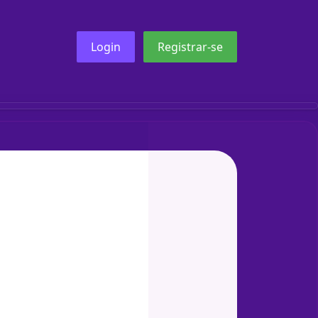
Login
Registrar-se