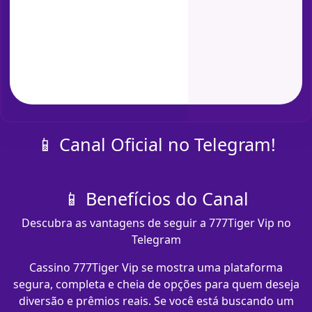
📱 Canal Oficial no Telegram!
📱 Benefícios do Canal
Descubra as vantagens de seguir a 777Tiger Vip no
Telegram
Cassino 777Tiger Vip se mostra uma plataforma
segura, completa e cheia de opções para quem deseja
diversão e prêmios reais. Se você está buscando um