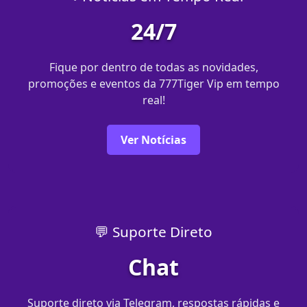
24/7
Fique por dentro de todas as novidades,
promoções e eventos da 777Tiger Vip em tempo
real!
Ver Notícias
💬 Suporte Direto
Chat
Suporte direto via Telegram, respostas rápidas e