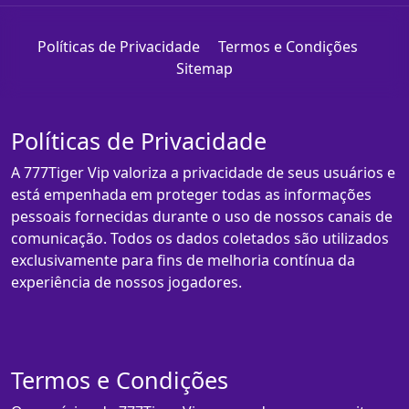
Políticas de Privacidade
Termos e Condições
Sitemap
Políticas de Privacidade
A 777Tiger Vip valoriza a privacidade de seus usuários e
está empenhada em proteger todas as informações
pessoais fornecidas durante o uso de nossos canais de
comunicação. Todos os dados coletados são utilizados
exclusivamente para fins de melhoria contínua da
experiência de nossos jogadores.
Termos e Condições