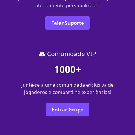
atendimento personalizado!
Falar Suporte
👥 Comunidade VIP
1000+
Junte-se a uma comunidade exclusiva de
jogadores e compartilhe experiências!
Entrar Grupo