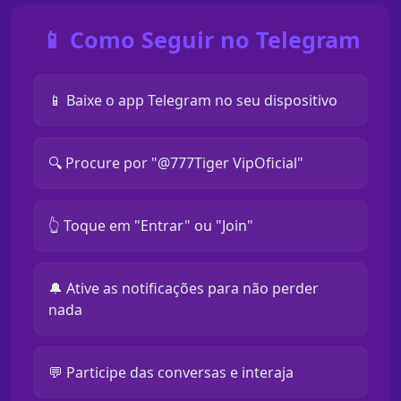
📱 Como Seguir no Telegram
📱 Baixe o app Telegram no seu dispositivo
🔍 Procure por "@777Tiger VipOficial"
👆 Toque em "Entrar" ou "Join"
🔔 Ative as notificações para não perder
nada
💬 Participe das conversas e interaja