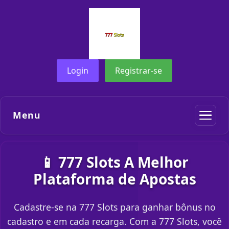
Login
Registrar-se
Menu
📱 777 Slots A Melhor
Plataforma de Apostas
Cadastre-se na 777 Slots para ganhar bônus no
cadastro e em cada recarga. Com a 777 Slots, você