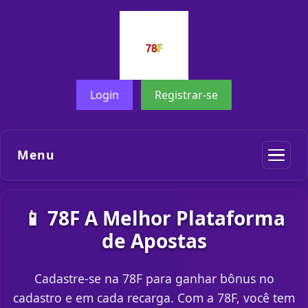
Login
Registrar-se
Menu
📱 78F A Melhor Plataforma
de Apostas
Cadastre-se na 78F para ganhar bônus no
cadastro e em cada recarga. Com a 78F, você tem