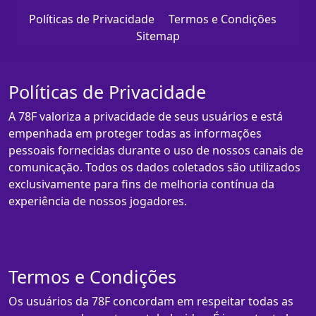
Políticas de Privacidade
Termos e Condições
Sitemap
Políticas de Privacidade
A 78F valoriza a privacidade de seus usuários e está
empenhada em proteger todas as informações
pessoais fornecidas durante o uso de nossos canais de
comunicação. Todos os dados coletados são utilizados
exclusivamente para fins de melhoria contínua da
experiência de nossos jogadores.
Termos e Condições
Os usuários da 78F concordam em respeitar todas as