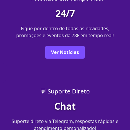
24/7
Fique por dentro de todas as novidades,
promoções e eventos da 78F em tempo real!
Ver Notícias
💬 Suporte Direto
Chat
Suporte direto via Telegram, respostas rápidas e
atendimento personalizado!