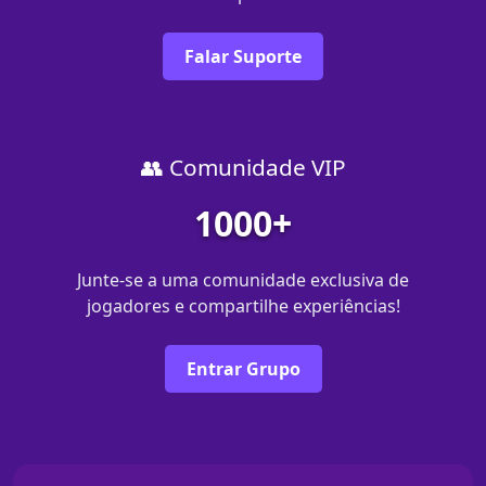
Falar Suporte
👥 Comunidade VIP
1000+
Junte-se a uma comunidade exclusiva de
jogadores e compartilhe experiências!
Entrar Grupo