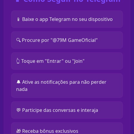
📱 Baixe o app Telegram no seu dispositivo
🔍 Procure por "@79M GameOficial"
👆 Toque em "Entrar" ou "Join"
🔔 Ative as notificações para não perder
nada
💬 Participe das conversas e interaja
🎁 Receba bônus exclusivos