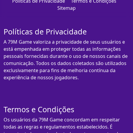
Políticas de Privacidade
Termos e Condições
Sitemap
Políticas de Privacidade
A 79M Game valoriza a privacidade de seus usuários e
está empenhada em proteger todas as informações
pessoais fornecidas durante o uso de nossos canais de
comunicação. Todos os dados coletados são utilizados
exclusivamente para fins de melhoria contínua da
experiência de nossos jogadores.
Termos e Condições
Os usuários da 79M Game concordam em respeitar
todas as regras e regulamentos estabelecidos. É