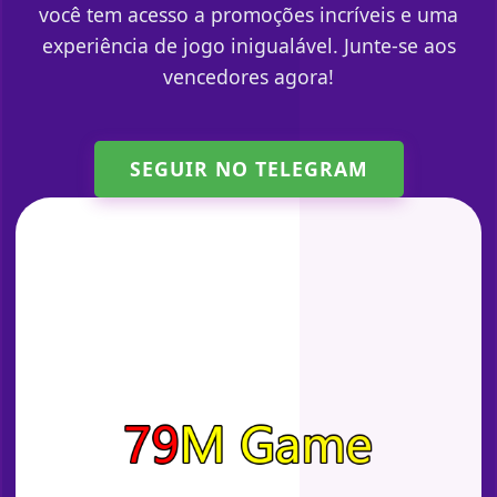
você tem acesso a promoções incríveis e uma
experiência de jogo inigualável. Junte-se aos
vencedores agora!
SEGUIR NO TELEGRAM