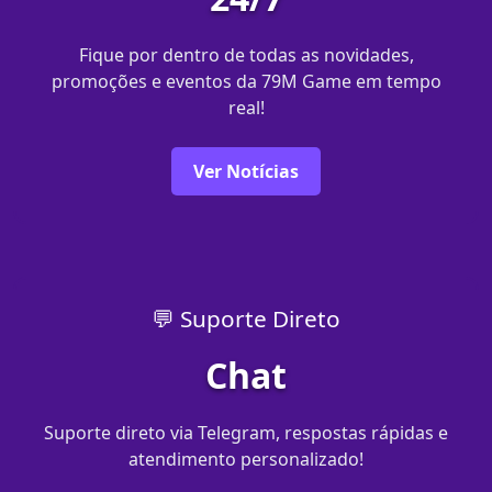
Fique por dentro de todas as novidades,
promoções e eventos da 79M Game em tempo
real!
Ver Notícias
💬 Suporte Direto
Chat
Suporte direto via Telegram, respostas rápidas e
atendimento personalizado!