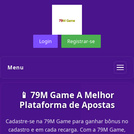
Login
Registrar-se
Menu
📱 79M Game A Melhor
Plataforma de Apostas
Cadastre-se na 79M Game para ganhar bônus no
cadastro e em cada recarga. Com a 79M Game,