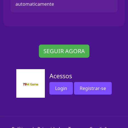
automaticamente
SEGUIR AGORA
Acessos
Login
Registrar-se