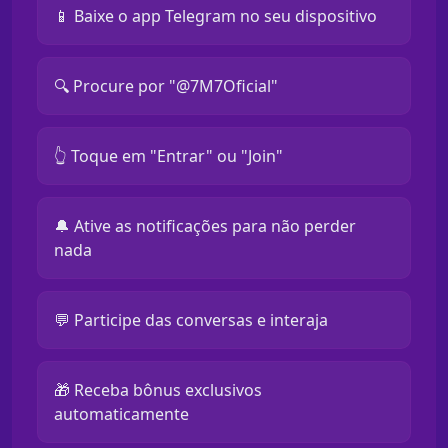
📱 Baixe o app Telegram no seu dispositivo
🔍 Procure por "@7M7Oficial"
👆 Toque em "Entrar" ou "Join"
🔔 Ative as notificações para não perder
nada
💬 Participe das conversas e interaja
🎁 Receba bônus exclusivos
automaticamente