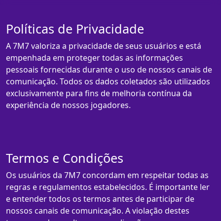
Políticas de Privacidade
A 7M7 valoriza a privacidade de seus usuários e está
empenhada em proteger todas as informações
pessoais fornecidas durante o uso de nossos canais de
comunicação. Todos os dados coletados são utilizados
exclusivamente para fins de melhoria contínua da
experiência de nossos jogadores.
Termos e Condições
Os usuários da 7M7 concordam em respeitar todas as
regras e regulamentos estabelecidos. É importante ler
e entender todos os termos antes de participar de
nossos canais de comunicação. A violação destes