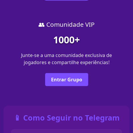
👥 Comunidade VIP
1000+
Junte-se a uma comunidade exclusiva de
jogadores e compartilhe experiências!
Entrar Grupo
📱 Como Seguir no Telegram