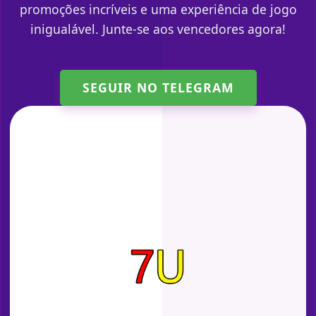
promoções incríveis e uma experiência de jogo
inigualável. Junte-se aos vencedores agora!
SEGUIR NO TELEGRAM