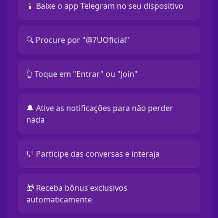
📱 Baixe o app Telegram no seu dispositivo
🔍 Procure por "@7UOficial"
👆 Toque em "Entrar" ou "Join"
🔔 Ative as notificações para não perder
nada
💬 Participe das conversas e interaja
🎁 Receba bônus exclusivos
automaticamente