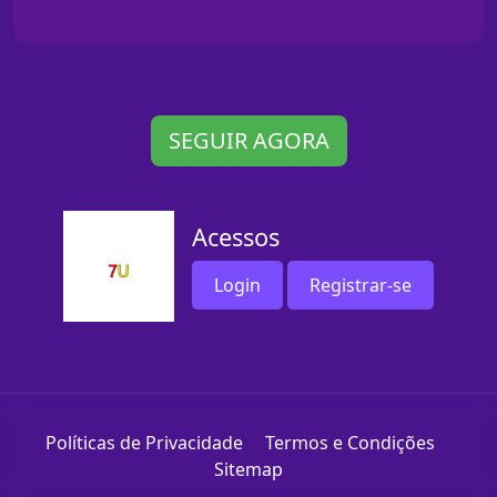
SEGUIR AGORA
Acessos
Login
Registrar-se
Políticas de Privacidade
Termos e Condições
Sitemap