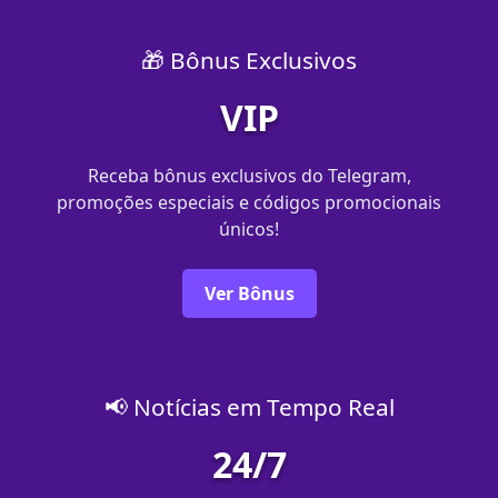
🎁 Bônus Exclusivos
VIP
Receba bônus exclusivos do Telegram,
promoções especiais e códigos promocionais
únicos!
Ver Bônus
📢 Notícias em Tempo Real
24/7