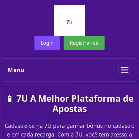
Login
Registrar-se
Menu
📱 7U A Melhor Plataforma de
Apostas
Cadastre-se na 7U para ganhar bônus no cadastro
e em cada recarga. Com a 7U, você tem acesso a