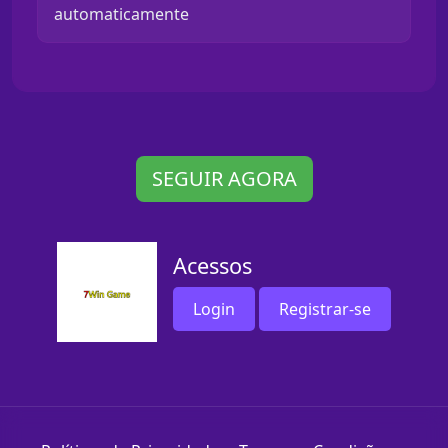
automaticamente
SEGUIR AGORA
Acessos
Login
Registrar-se