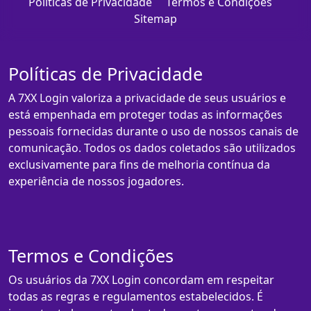
Políticas de Privacidade
Termos e Condições
Sitemap
Políticas de Privacidade
A 7XX Login valoriza a privacidade de seus usuários e
está empenhada em proteger todas as informações
pessoais fornecidas durante o uso de nossos canais de
comunicação. Todos os dados coletados são utilizados
exclusivamente para fins de melhoria contínua da
experiência de nossos jogadores.
Termos e Condições
Os usuários da 7XX Login concordam em respeitar
todas as regras e regulamentos estabelecidos. É