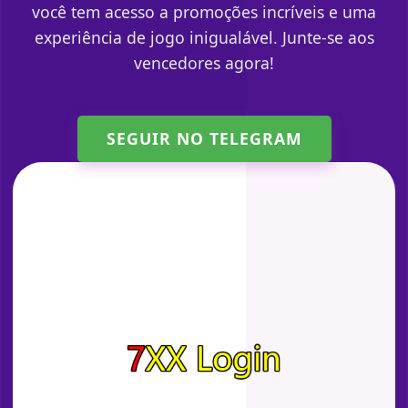
você tem acesso a promoções incríveis e uma
experiência de jogo inigualável. Junte-se aos
vencedores agora!
SEGUIR NO TELEGRAM