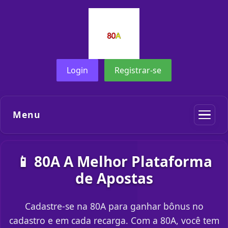
Login
Registrar-se
Menu
📱 80A A Melhor Plataforma
de Apostas
Cadastre-se na 80A para ganhar bônus no
cadastro e em cada recarga. Com a 80A, você tem