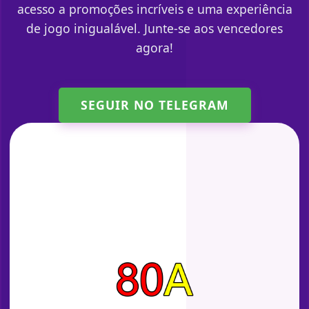
acesso a promoções incríveis e uma experiência
de jogo inigualável. Junte-se aos vencedores
agora!
SEGUIR NO TELEGRAM