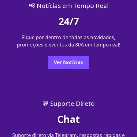
📢 Notícias em Tempo Real
24/7
Fique por dentro de todas as novidades,
promoções e eventos da 80A em tempo real!
Ver Notícias
💬 Suporte Direto
Chat
Suporte direto via Telegram, respostas rápidas e