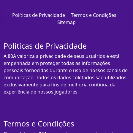
Políticas de Privacidade
Termos e Condições
Sitemap
Políticas de Privacidade
A 80A valoriza a privacidade de seus usuários e está
empenhada em proteger todas as informações
pessoais fornecidas durante o uso de nossos canais de
comunicação. Todos os dados coletados são utilizados
exclusivamente para fins de melhoria contínua da
experiência de nossos jogadores.
Termos e Condições