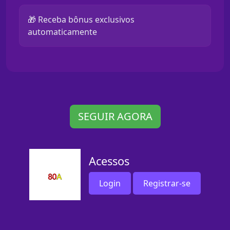
🎁 Receba bônus exclusivos
automaticamente
SEGUIR AGORA
Acessos
Login
Registrar-se