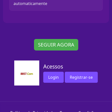
automaticamente
SEGUIR AGORA
Acessos
Login
Registrar-se