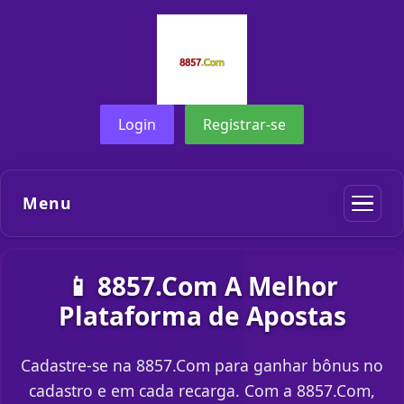
Login
Registrar-se
Menu
📱 8857.Com A Melhor
Plataforma de Apostas
Cadastre-se na 8857.Com para ganhar bônus no
cadastro e em cada recarga. Com a 8857.Com,