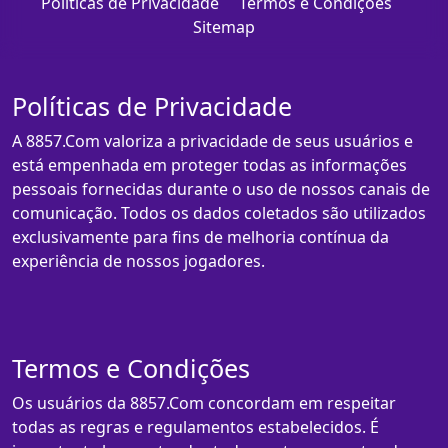
Políticas de Privacidade
Termos e Condições
Sitemap
Políticas de Privacidade
A 8857.Com valoriza a privacidade de seus usuários e
está empenhada em proteger todas as informações
pessoais fornecidas durante o uso de nossos canais de
comunicação. Todos os dados coletados são utilizados
exclusivamente para fins de melhoria contínua da
experiência de nossos jogadores.
Termos e Condições
Os usuários da 8857.Com concordam em respeitar
todas as regras e regulamentos estabelecidos. É