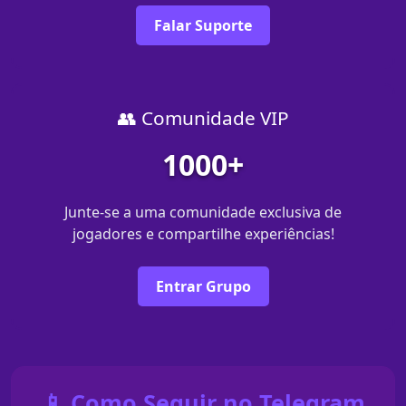
Falar Suporte
👥 Comunidade VIP
1000+
Junte-se a uma comunidade exclusiva de
jogadores e compartilhe experiências!
Entrar Grupo
📱 Como Seguir no Telegram