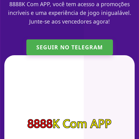
8888K Com APP, você tem acesso a promoções
incríveis e uma experiência de jogo inigualável.
Junte-se aos vencedores agora!
SEGUIR NO TELEGRAM