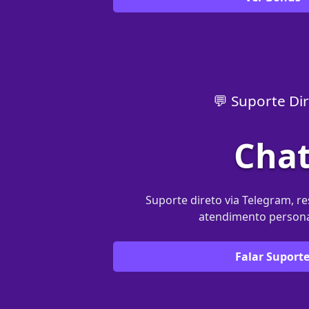
💬 Suporte Di
Cha
Suporte direto via Telegram, r
atendimento persona
Falar Suport