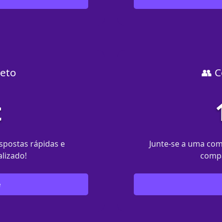
reto
👥 
t
espostas rápidas e
Junte-se a uma com
lizado!
compa
e