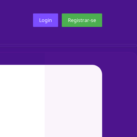
Login
Registrar-se