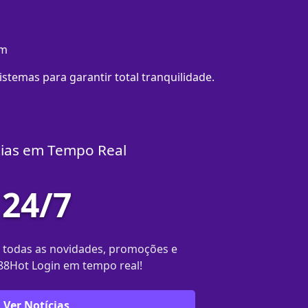
am
temas para garantir total tranquilidade.
cias em Tempo Real
24/7
e todas as novidades, promoções e
88Hot Login em tempo real!
Ver Notícias