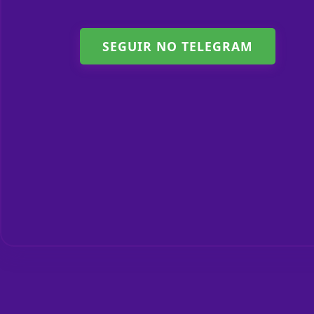
SEGUIR NO TELEGRAM