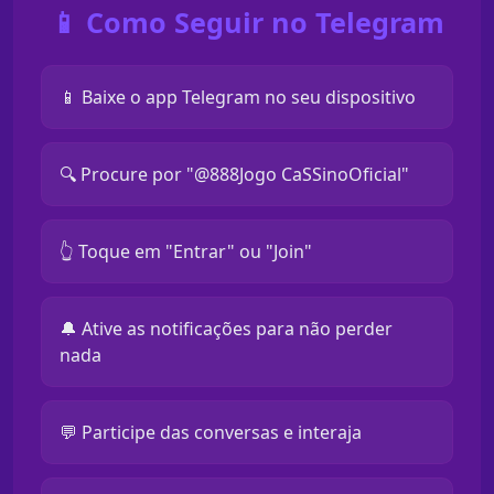
📱 Como Seguir no Telegram
📱 Baixe o app Telegram no seu dispositivo
🔍 Procure por "@888Jogo CaSSinoOficial"
👆 Toque em "Entrar" ou "Join"
🔔 Ative as notificações para não perder
nada
💬 Participe das conversas e interaja