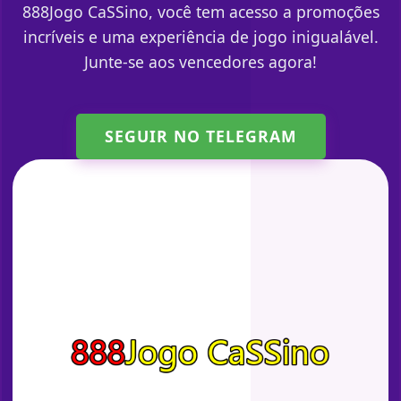
888Jogo CaSSino, você tem acesso a promoções
incríveis e uma experiência de jogo inigualável.
Junte-se aos vencedores agora!
SEGUIR NO TELEGRAM