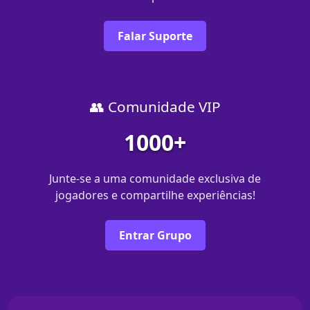
Falar Suporte
👥 Comunidade VIP
1000+
Junte-se a uma comunidade exclusiva de
jogadores e compartilhe experiências!
Entrar Grupo