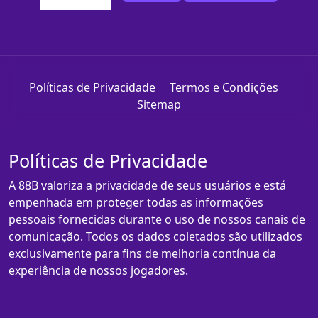
Políticas de Privacidade
Termos e Condições
Sitemap
Políticas de Privacidade
A 88B valoriza a privacidade de seus usuários e está
empenhada em proteger todas as informações
pessoais fornecidas durante o uso de nossos canais de
comunicação. Todos os dados coletados são utilizados
exclusivamente para fins de melhoria contínua da
experiência de nossos jogadores.