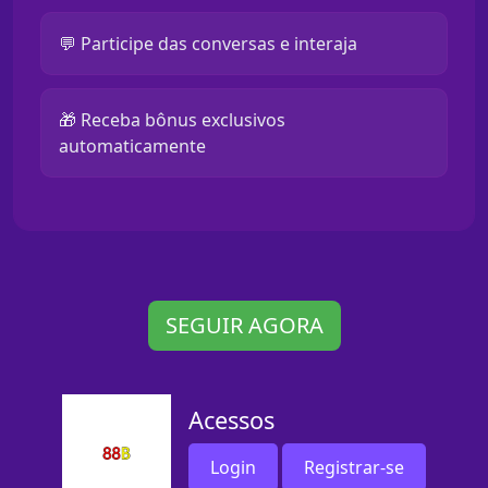
💬 Participe das conversas e interaja
🎁 Receba bônus exclusivos
automaticamente
SEGUIR AGORA
Acessos
Login
Registrar-se