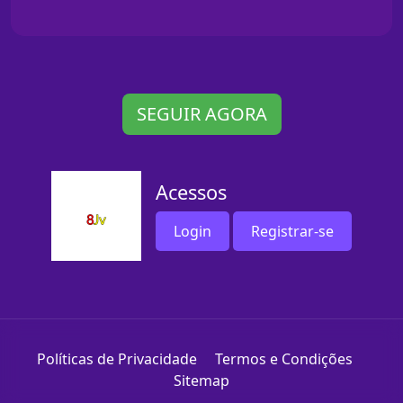
SEGUIR AGORA
Acessos
Login
Registrar-se
Políticas de Privacidade
Termos e Condições
Sitemap