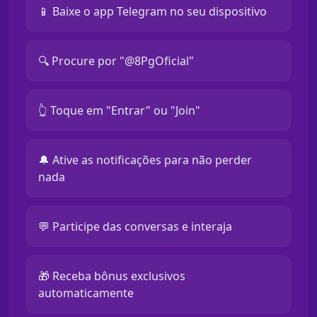
📱 Baixe o app Telegram no seu dispositivo
🔍 Procure por "@8PgOficial"
👆 Toque em "Entrar" ou "Join"
🔔 Ative as notificações para não perder
nada
💬 Participe das conversas e interaja
🎁 Receba bônus exclusivos
automaticamente