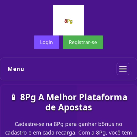
Login
Registrar-se
Menu
📱 8Pg A Melhor Plataforma
de Apostas
Cadastre-se na 8Pg para ganhar bônus no
cadastro e em cada recarga. Com a 8Pg, você tem