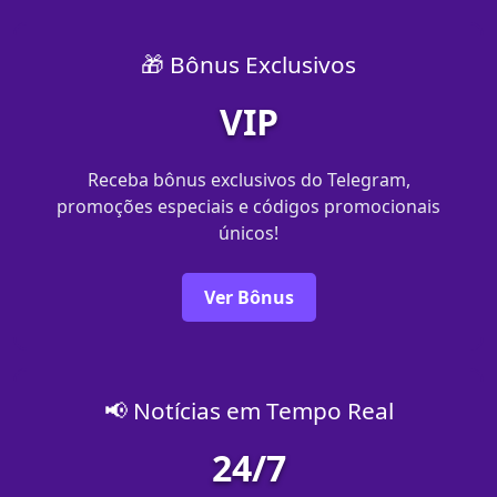
🎁 Bônus Exclusivos
VIP
Receba bônus exclusivos do Telegram,
promoções especiais e códigos promocionais
únicos!
Ver Bônus
📢 Notícias em Tempo Real
24/7