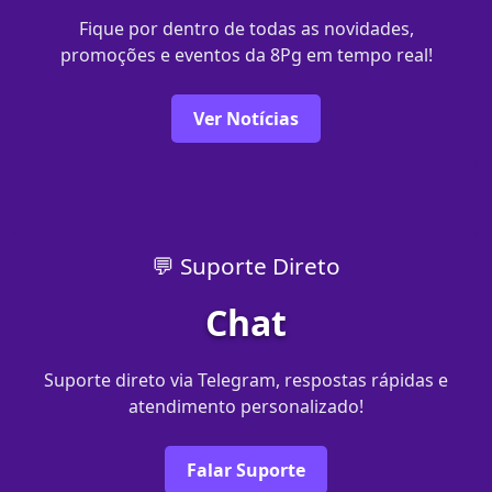
Fique por dentro de todas as novidades,
promoções e eventos da 8Pg em tempo real!
Ver Notícias
💬 Suporte Direto
Chat
Suporte direto via Telegram, respostas rápidas e
atendimento personalizado!
Falar Suporte