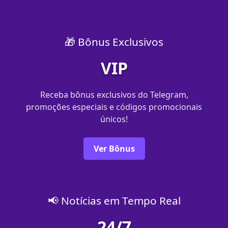
🎁 Bônus Exclusivos
VIP
Receba bônus exclusivos do Telegram,
promoções especiais e códigos promocionais
únicos!
Ver Bônus
📢 Notícias em Tempo Real
24/7