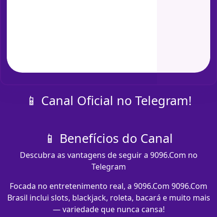
📱 Canal Oficial no Telegram!
📱 Benefícios do Canal
Descubra as vantagens de seguir a 9096.Com no
Telegram
Focada no entretenimento real, a 9096.Com 9096.Com
Brasil inclui slots, blackjack, roleta, bacará e muito mais
— variedade que nunca cansa!