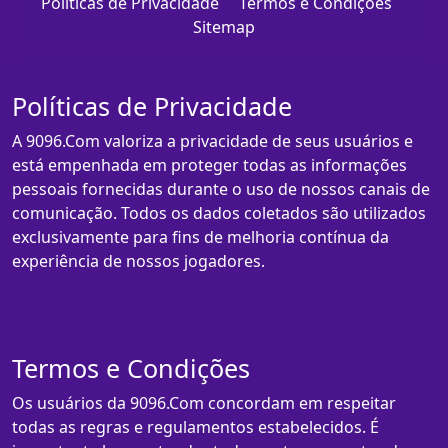
Políticas de Privacidade
Termos e Condições
Sitemap
Políticas de Privacidade
A 9096.Com valoriza a privacidade de seus usuários e
está empenhada em proteger todas as informações
pessoais fornecidas durante o uso de nossos canais de
comunicação. Todos os dados coletados são utilizados
exclusivamente para fins de melhoria contínua da
experiência de nossos jogadores.
Termos e Condições
Os usuários da 9096.Com concordam em respeitar
todas as regras e regulamentos estabelecidos. É