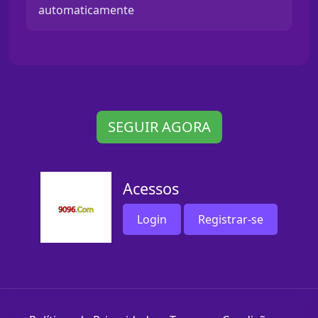
automaticamente
SEGUIR AGORA
Acessos
Login
Registrar-se