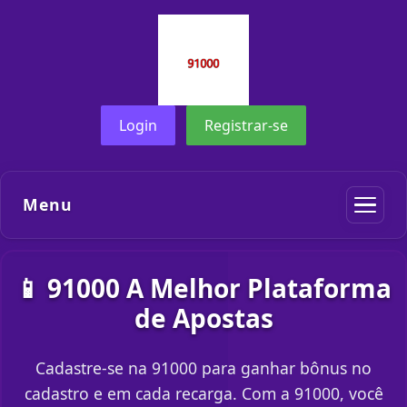
Login
Registrar-se
Menu
📱 91000 A Melhor Plataforma
de Apostas
Cadastre-se na 91000 para ganhar bônus no
cadastro e em cada recarga. Com a 91000, você