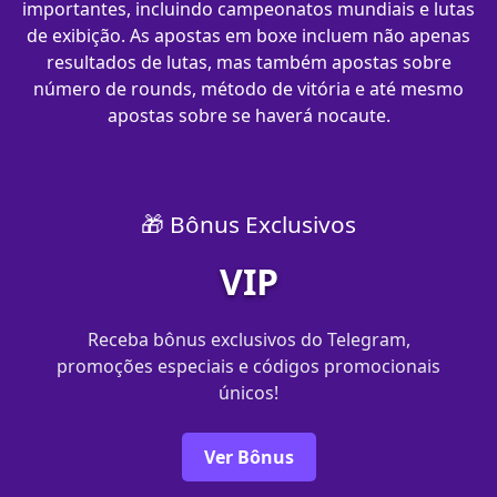
importantes, incluindo campeonatos mundiais e lutas
de exibição. As apostas em boxe incluem não apenas
resultados de lutas, mas também apostas sobre
número de rounds, método de vitória e até mesmo
apostas sobre se haverá nocaute.
🎁 Bônus Exclusivos
VIP
Receba bônus exclusivos do Telegram,
promoções especiais e códigos promocionais
únicos!
Ver Bônus