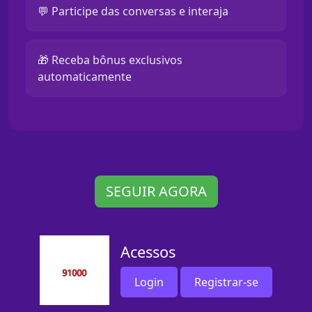
💬 Participe das conversas e interaja
🎁 Receba bônus exclusivos
automaticamente
SEGUIR AGORA
Acessos
Login
Registrar-se