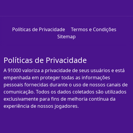
Políticas de Privacidade
Termos e Condições
Sitemap
Políticas de Privacidade
A 91000 valoriza a privacidade de seus usuários e está
empenhada em proteger todas as informações
pessoais fornecidas durante o uso de nossos canais de
comunicação. Todos os dados coletados são utilizados
exclusivamente para fins de melhoria contínua da
experiência de nossos jogadores.