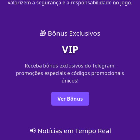
valorizem a segurança e a responsabilidade no jogo.
🎁 Bônus Exclusivos
VIP
Receba bônus exclusivos do Telegram,
promoções especiais e códigos promocionais
únicos!
Ver Bônus
📢 Notícias em Tempo Real