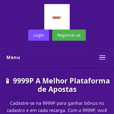
Login
Registrar-se
Menu
📱 9999P A Melhor Plataforma
de Apostas
Cadastre-se na 9999P para ganhar bônus no
cadastro e em cada recarga. Com a 9999P, você