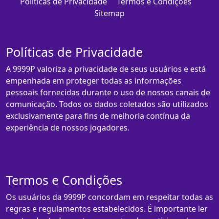
Políticas de Privacidade
Termos e Condições
Sitemap
Políticas de Privacidade
A 9999P valoriza a privacidade de seus usuários e está
empenhada em proteger todas as informações
pessoais fornecidas durante o uso de nossos canais de
comunicação. Todos os dados coletados são utilizados
exclusivamente para fins de melhoria contínua da
experiência de nossos jogadores.
Termos e Condições
Os usuários da 9999P concordam em respeitar todas as
regras e regulamentos estabelecidos. É importante ler